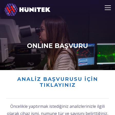
ONLINE BAŞVURU
ANALİZ BAŞVURUSU İÇİN
TIKLAYINIZ
Öncelikle yaptırmak istediğiniz analizlerinizle ilgili
olarak cihaz ismi, numune tür ve sayısını belirttiğiniz,